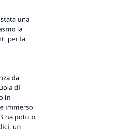
 stata una
iasmo la
ti per la
enza da
uola di
o in
sce immerso
23 ha potuto
dici, un