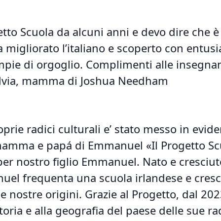
etto Scuola da alcuni anni e devo dire che è
 migliorato l’italiano e scoperto con entus
riempie di orgoglio. Complimenti alle insegnan
 Silvia, mamma di Joshua Needham
prie radici culturali e’ stato messo in evid
 mamma e papá di Emmanuel «Il Progetto Sc
er nostro figlio Emmanuel. Nato e cresciut
anuel frequenta una scuola irlandese e cre
le nostre origini. Grazie al Progetto, dal 20
 storia e alla geografia del paese delle sue ra