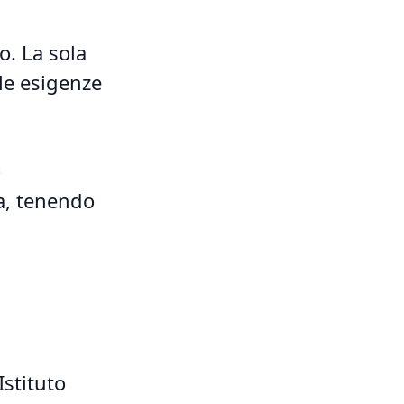
o. La sola
lle esigenze
o
a, tenendo
Istituto