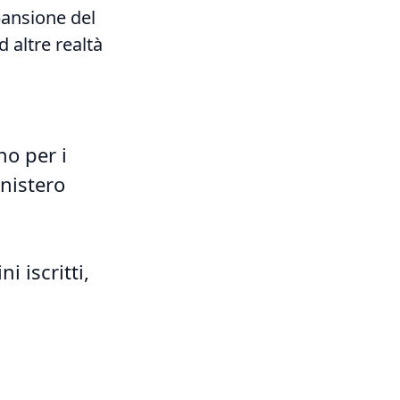
pansione del
 altre realtà
no per i
inistero
i iscritti,