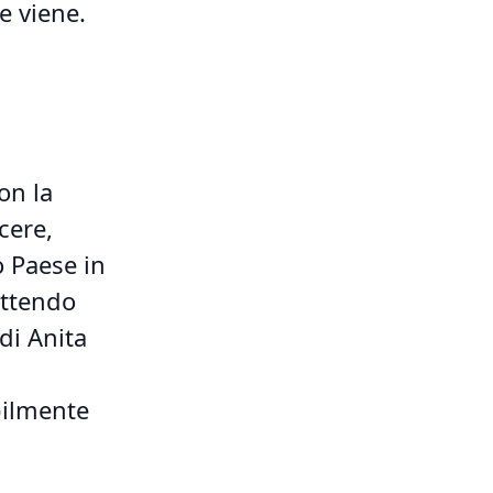
e viene.
on la
cere,
o Paese in
ettendo
di Anita
bilmente