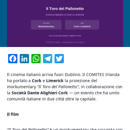
Facebook
LinkedIn
WhatsApp
Telegram
Twitter
Il cinema italiano arriva fuori Dublino. Il COMITES Irlanda
ha portato a
Cork
e
Limerick
la proiezione del
mockumentary
“Il Toro del Pallonetto”
, in collaborazione con
la
Società Dante Alighieri Cork
— un evento che ha unito
comunità italiane in due città oltre la capitale.
Il film
“Il Toro del Pallonetto”
è un mockumentary che racconta con