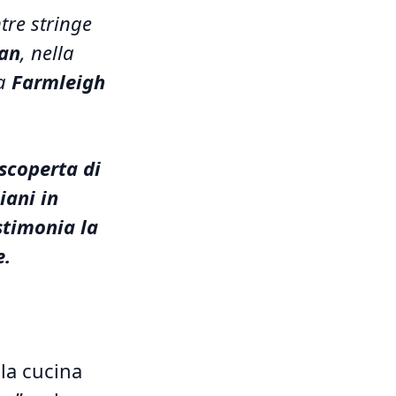
re stringe
fan
, nella
sa
Farmleigh
 scoperta di
iani in
stimonia la
e.
 la cucina