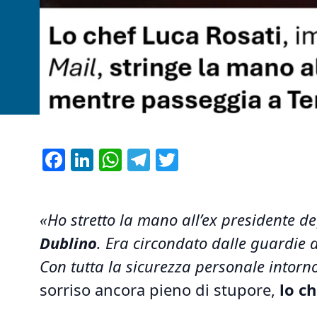
Facebook
LinkedIn
WhatsApp
Telegram
Twitter
«Ho stretto la mano all’ex presidente deg
Dublino
. Era circondato dalle guardie d
Con tutta la sicurezza personale intorn
sorriso ancora pieno di stupore,
lo c