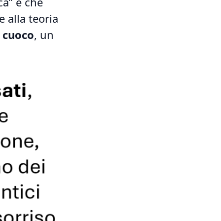
ca” e che
e alla teoria
i cuoco
, un