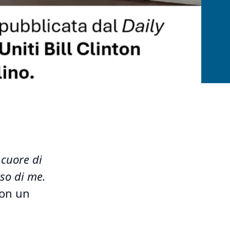
 cuore di
rso di me.
con un