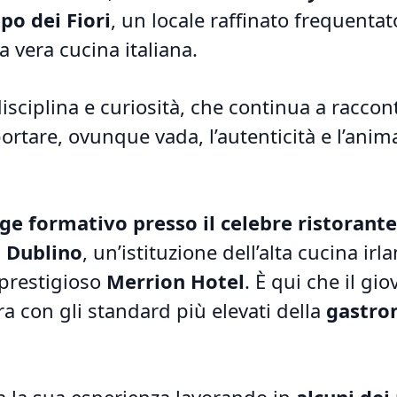
po dei Fiori
, un locale raffinato frequentat
 vera cucina italiana.
isciplina e curiosità, che continua a raccon
ortare, ovunque vada, l’autenticità e l’anim
ge formativo presso il celebre ristorante
a Dublino
, un’istituzione dell’alta cucina irl
 prestigioso
Merrion Hotel
. È qui che il gi
ura con gli standard più elevati della
gastro
da la sua esperienza lavorando in
alcuni dei