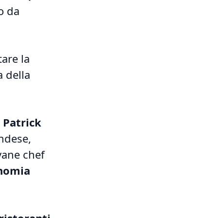
o da
tare la
a della
 Patrick
andese,
ovane chef
nomia
 ristoranti