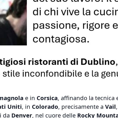
omagnola
e in
Corsica
, affinando la tecnica e
ati Uniti
, in
Colorado
, precisamente a
Vail
ri da
Denver
, nel cuore delle
Rocky Mounta