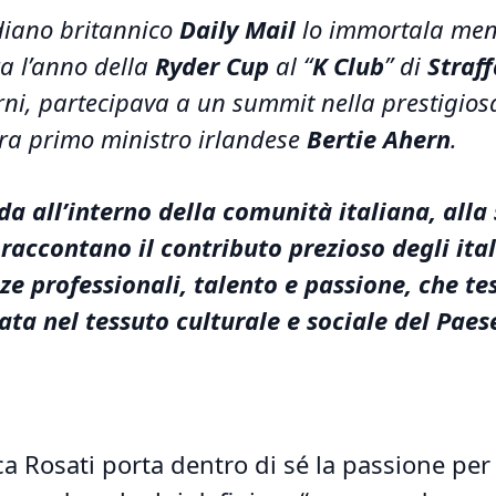
diano britannico
Daily Mail
lo immortala ment
a l’anno della
Ryder Cup
al “
K Club
” di
Straf
iorni, partecipava a un summit nella prestigio
lora primo ministro irlandese
Bertie Ahern
.
a all’interno della comunità italiana, alla
 raccontano il contributo prezioso degli ital
ze professionali, talento e passione, che te
ata nel tessuto culturale e sociale del Paes
ca Rosati porta dentro di sé la passione per