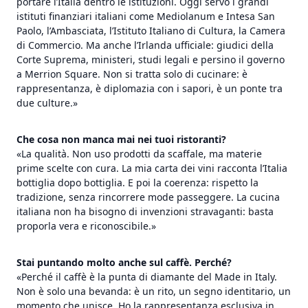
portare l’Italia dentro le istituzioni. Oggi servo i grandi
istituti finanziari italiani come Mediolanum e Intesa San
Paolo, l’Ambasciata, l’Istituto Italiano di Cultura, la Camera
di Commercio. Ma anche l’Irlanda ufficiale: giudici della
Corte Suprema, ministeri, studi legali e persino il governo
a Merrion Square. Non si tratta solo di cucinare: è
rappresentanza, è diplomazia con i sapori, è un ponte tra
due culture.»
Che cosa non manca mai nei tuoi ristoranti?
«La qualità. Non uso prodotti da scaffale, ma materie
prime scelte con cura. La mia carta dei vini racconta l’Italia
bottiglia dopo bottiglia. E poi la coerenza: rispetto la
tradizione, senza rincorrere mode passeggere. La cucina
italiana non ha bisogno di invenzioni stravaganti: basta
proporla vera e riconoscibile.»
Stai puntando molto anche sul caffè. Perché?
«Perché il caffè è la punta di diamante del Made in Italy.
Non è solo una bevanda: è un rito, un segno identitario, un
momento che unisce. Ho la rappresentanza esclusiva in