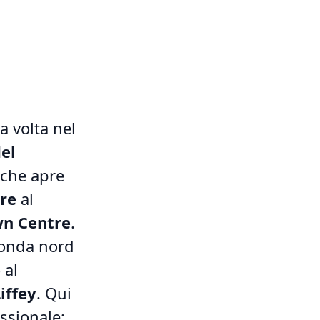
ma volta nel
el
 che apre
re
al
n Centre
.
ponda nord
 al
iffey
. Qui
ssionale: