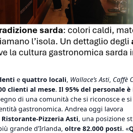
denti
e
quattro locali
,
Wallace’s Asti
,
Caffè 
00 clienti al mese
.
Il 95% del personale è 
segno di una comunità che si riconosce e si 
dentità gastronomica. Andrea oggi lavora
l
Ristorante-Pizzeria Asti
, una posizione st
 più grande d’Irlanda,
oltre 82.000 posti
. «
Q