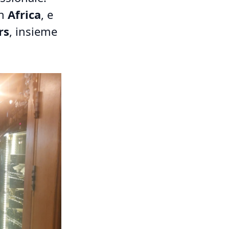
in
Africa
, e
rs
, insieme