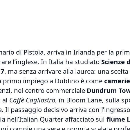
inario di Pistoia, arriva in Irlanda per la pri
rare l’inglese. In Italia ha studiato
Scienze d
27
, ma senza arrivare alla laurea: una scelta
 suo primo impiego a Dublino è come
camerie
nzi, nel centro commerciale
Dundrum Tow
a
al
Caffè Cagliostro
, in Bloom Lane, sulla s
e. Il passaggio decisivo arriva con l’ingresso
ria nell’Italian Quarter affacciato sul
fiume L
nni compie una vera e propria scalata profe