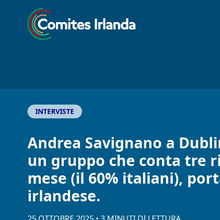
INTERVISTE
Andrea Savignano a Dublino
un gruppo che conta tre ris
mese (il 60% italiani), por
irlandese.
25 OTTOBRE 2025
•
3
MINUTI
DI LETTURA