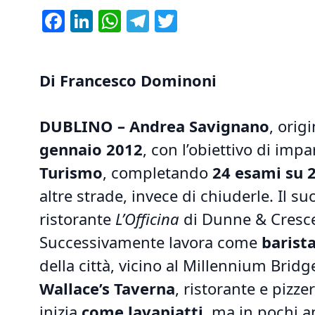
Facebook
LinkedIn
WhatsApp
Telegram
Twitter
Di Francesco Dominoni
DUBLINO – Andrea Savignano
, orig
gennaio 2012
, con l’obiettivo di impa
Turismo
, completando
24 esami su 
altre strade, invece di chiuderle. Il
ristorante
L’Officina
di Dunne & Cresce
Successivamente lavora come
barist
della città, vicino al Millennium Bridg
Wallace’s Taverna
, ristorante e pizze
inizia
come lavapiatti
, ma in pochi a