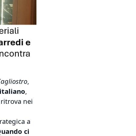
Cagliostro
,
italiano
,
ritrova nei
rategica a
uando ci