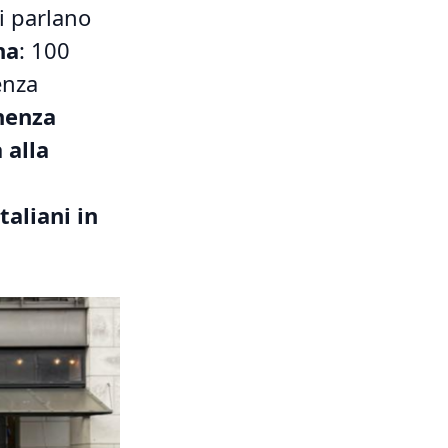
i parlano
na
: 100
enza
nenza
 alla
taliani in